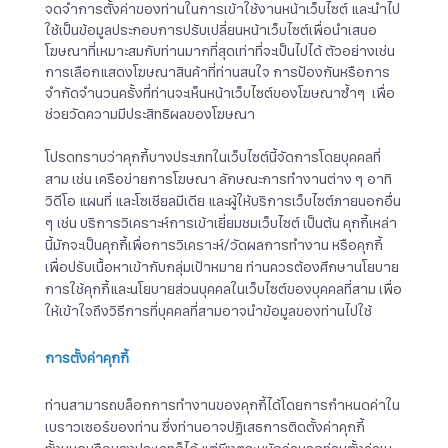
จดจำการตั้งค่าของท่านในการเข้าใช้งานหน้าเว็บไซต์ และนำไป
ใช้เป็นข้อมูลประกอบการปรับเปลี่ยนหน้าเว็บไซต์เพื่อนำเสนอ
โฆษณาที่เหมาะสมกับท่านมากที่สุดเท่าที่จะเป็นไปได้ ตัวอย่างเช่น
การเลือกแสดงโฆษณาสินค้าที่ท่านสนใจ การป้องกันหรือการ
จำกัดจำนวนครั้งที่ท่านจะเห็นหน้าเว็บไซต์ของโฆษณาซ้ำๆ เพื่อ
ช่วยวัดความมีประสิทธิผลของโฆษณา
โปรดทราบว่าคุกกี้บางประเภทในเว็บไซต์นี้จัดการโดยบุคคลที่
สาม เช่น เครือข่ายการโฆษณา ลักษณะการทำงานต่าง ๆ อาทิ
วิดีโอ แผนที่ และโซเชียลมีเดีย และผู้ให้บริการเว็บไซต์ภายนอกอื่น
ๆ เช่น บริการวิเคราะห์การเข้าเยี่ยมชมเว็บไซต์ เป็นต้น คุกกี้เหล่า
นี้มักจะเป็นคุกกี้เพื่อการวิเคราะห์/วัดผลการทำงาน หรือคุกกี้
เพื่อปรับเนื้อหาเข้ากับกลุ่มเป้าหมาย ท่านควรต้องศึกษานโยบาย
การใช้คุกกี้และนโยบายส่วนบุคคลในเว็บไซต์ของบุคคลที่สาม เพื่อ
ให้เข้าใจถึงวิธีการที่บุคคลที่สามอาจนำข้อมูลของท่านไปใช้
การตั้งค่าคุกกี้
ท่านสามารถบล็อกการทำงานของคุกกี้ได้โดยการกำหนดค่าใน
เบราวเซอร์ของท่าน ซึ่งท่านอาจปฏิเสธการติดตั้งค่าคุกกี้