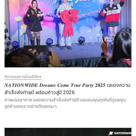
กิจกรรมภายในบริษัทฯ
​​​​​​​𝑵𝑨𝑻𝑰𝑶𝑵𝑾𝑰𝑫𝑬 𝑫𝒓𝒆𝒂𝒎𝒔 𝑪𝒐𝒎𝒆 𝑻𝒓𝒖𝒆 𝑷𝒂𝒓𝒕𝒚 𝟐𝟎𝟐𝟓 ฉลองความ
สำเร็จส่งท้ายปี พร้อมก้าวสู่ปี 2026
ภาพบรรยากาศ ฉลองความสำเร็จส่งท้ายปี! ขอขอบคุณทุกทีมที่ดูแลคุณ
ลูกค้าของเราอย่างดีตลอดมา..