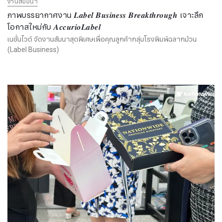
งานสัมมนา
ภาพบรรยากาศงาน 𝑳𝒂𝒃𝒆𝒍 𝑩𝒖𝒔𝒊𝒏𝒆𝒔𝒔 𝑩𝒓𝒆𝒂𝒌𝒕𝒉𝒓𝒐𝒖𝒈𝒉 เจาะลึก
โอกาสใหม่กับ 𝑨𝒄𝒄𝒖𝒓𝒊𝒐𝑳𝒂𝒃𝒆𝒍
เนชั่นไวด์ จัดงานสัมนาสุดพิเศษเพื่อคุณลูกค้ากลุ่มโรงพิมพ์ฉลากม้วน
(Label Business)