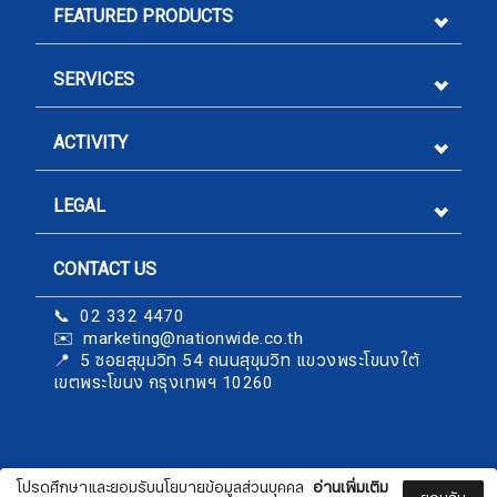
FEATURED PRODUCTS
SERVICES
ACTIVITY
LEGAL
CONTACT US
Sign me up for emails
📞 02 332 4470
✉️ marketing@nationwide.co.th
First name
​​​​​​​📍 5 ซอยสุขุมวิท 54 ถนนสุขุมวิท แขวงพระโขนงใต้
เขตพระโขนง กรุงเทพฯ 10260
Last name
โปรดศึกษาและยอมรับนโยบายข้อมูลส่วนบุคคล
อ่านเพิ่มเติม
nationwide.co.th